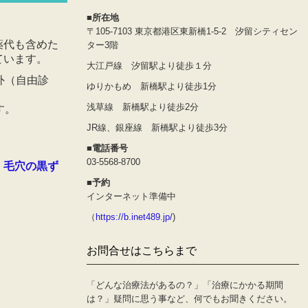
■所在地
〒105-7103 東京都港区東新橋1-5-2 汐留シティセン
薬代も含めた
ター3階
ています。
大江戸線 汐留駅より徒歩１分
外（自由診
ゆりかもめ 新橋駅より徒歩1分
浅草線 新橋駅より徒歩2分
す。
JR線、銀座線 新橋駅より徒歩3分
■電話番号
03-5568-8700
・毛穴の黒ず
■予約
インターネット準備中
（
https://b.inet489.jp/
)
お問合せはこちらまで
「どんな治療法があるの？」「治療にかかる期間
は？」疑問に思う事など、何でもお聞きください。