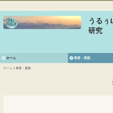
美容,美肌,肝斑,シミ・ソバカス,睡眠無呼吸症候群,疼痛緩和,健康生活の研究
ール, 船橋美容, 船橋美肌
うるぅ
研究
ホーム
美容・美肌
ホーム
美容・美肌