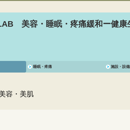
,,スペクトラ,ヒーライト,フォトクリア,炭酸レーザー,プロファイロ,トレチノ
LAB 美容・睡眠・疼痛緩和ー健康
睡眠・疼痛
施設・設備
美容・美肌