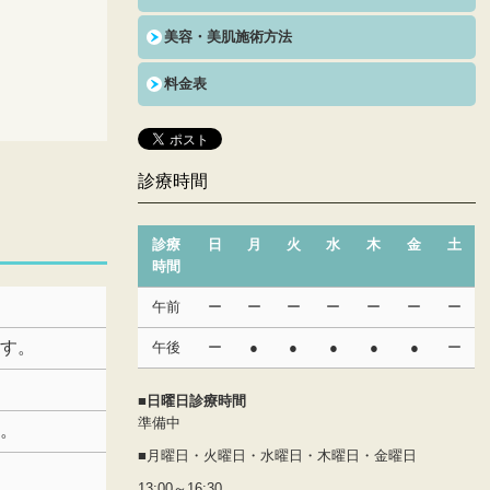
美容・美肌施術方法
料金表
診療時間
診療
日
月
火
水
木
金
土
時間
午前
ー
ー
ー
ー
ー
ー
ー
ます。
午後
ー
●
●
●
●
●
ー
■日曜日診療時間
準備中
す。
■月曜日・火曜日・水曜日・木曜日・金曜日
13:00～16:30