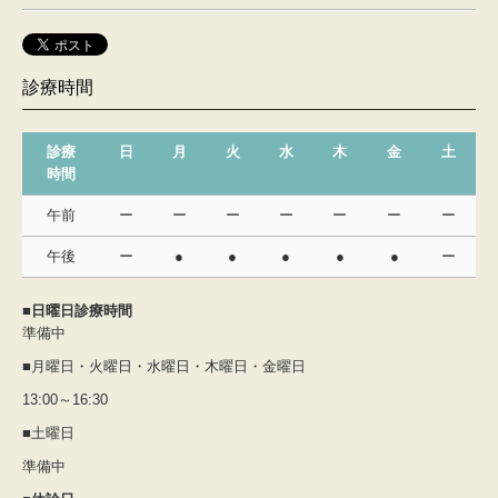
診療時間
診療
日
月
火
水
木
金
土
時間
午前
ー
ー
ー
ー
ー
ー
ー
午後
ー
●
●
●
●
●
ー
■日曜日診療時間
準備中
■月曜日・火曜日・水曜日・木曜日・金曜日
13:00～16:30
■土曜日
準備中