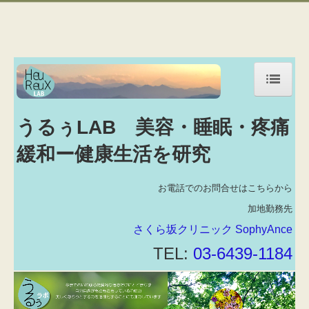
美容,美肌,肝斑,シミ・ソバカス,睡眠無呼吸症候群,疼痛緩和,健康生活
の研究,,スペクトラ,ヒーライト,フォトクリア,炭酸レーザー,プロファ
イロ,トレチノイン,プラセンタ,シスペラクリーム,トーニング,スペク
トラピール,ルートロピール, 船橋美容, 船橋美肌
ホーム
うるぅLAB 美容・睡眠・疼痛
美容・美肌
緩和ー健康生活を研究
睡眠・疼痛
お電話でのお問合せはこちらから
施設・設備紹介
加地勤務先
さくら坂クリニック SophyAnce
クリニック概要
TEL:
03-6439-1184
診療時間・アクセス
よくある質問